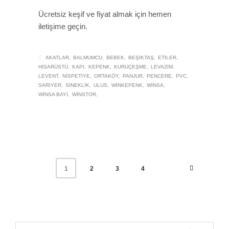
Ücretsiz keşif ve fiyat almak için hemen
iletişime geçin.
AKATLAR
BALMUMCU
BEBEK
BEŞIKTAŞ
ETILER
HISARÜSTÜ
KAPI
KEPENK
KURUÇEŞME
LEVAZIM
LEVENT
NISPETIYE
ORTAKÖY
PANJUR
PENCERE
PVC
SARIYER
SINEKLIK
ULUS
WINKEPENK
WINSA
WINSA BAYI
WINSTOR
2
3
4
1