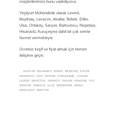
müşterilerimize bunu vadediyoruz.
Yeşilyurt Mühendislik olarak Levent,
Beşiktaş, Levazım, Akatlar, Bebek, Etiler,
Ulus, Ortaköy, Sarıyer, Balmumcu, Nispetiye,
Hisarüstü, Kuruçeşme dahil bir çok semte
hizmet vermekteyiz.
Ücretsiz keşif ve fiyat almak için hemen
iletişime geçin.
AKATLAR
BALMUMCU
BEBEK
BEŞIKTAŞ
ETILER
HISARÜSTÜ
KAPI
KEPENK
KURUÇEŞME
LEVAZIM
LEVENT
NISPETIYE
ORTAKÖY
PANJUR
PENCERE
PVC
SARIYER
SINEKLIK
ULUS
WINKEPENK
WINSA
WINSA BAYI
WINSTOR