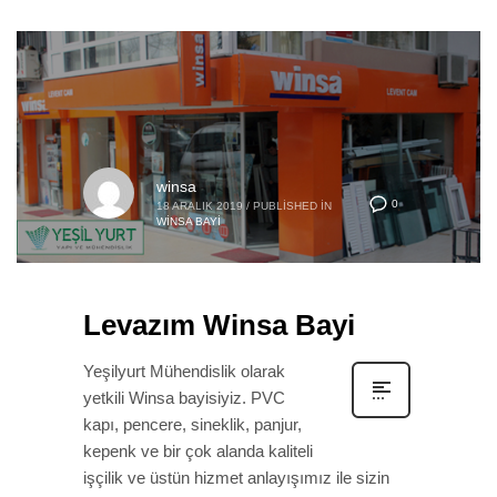
winsa
0
18 ARALIK 2019
/
PUBLISHED IN
WINSA BAYI
Levazım Winsa Bayi
Yeşilyurt Mühendislik olarak
yetkili Winsa bayisiyiz. PVC
kapı, pencere, sineklik, panjur,
kepenk ve bir çok alanda kaliteli
işçilik ve üstün hizmet anlayışımız ile sizin