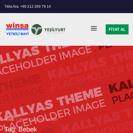
Tıkla Ara: +90 212 269 79 14
FİYAT AL
HOME
POSTS TAGGED "BEBEK"
Tag: Bebek