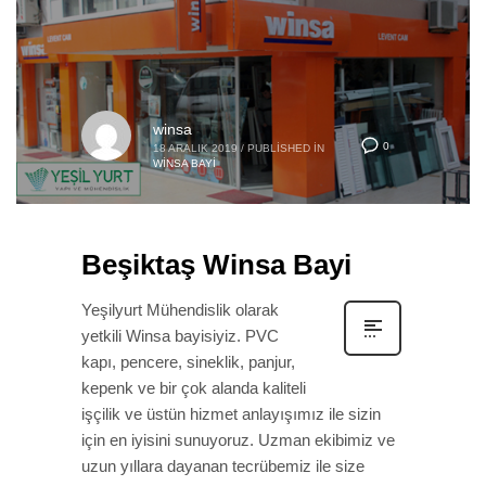
winsa
0
18 ARALIK 2019
/
PUBLISHED IN
WINSA BAYI
Beşiktaş Winsa Bayi
Yeşilyurt Mühendislik olarak
yetkili Winsa bayisiyiz. PVC
kapı, pencere, sineklik, panjur,
kepenk ve bir çok alanda kaliteli
işçilik ve üstün hizmet anlayışımız ile sizin
için en iyisini sunuyoruz. Uzman ekibimiz ve
uzun yıllara dayanan tecrübemiz ile size