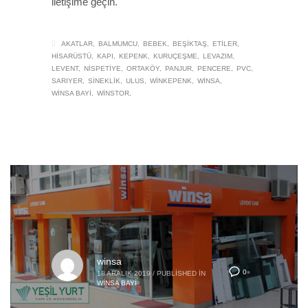
iletişime geçin.
AKATLAR
BALMUMCU
BEBEK
BEŞIKTAŞ
ETILER
HISARÜSTÜ
KAPI
KEPENK
KURUÇEŞME
LEVAZIM
LEVENT
NISPETIYE
ORTAKÖY
PANJUR
PENCERE
PVC
SARIYER
SINEKLIK
ULUS
WINKEPENK
WINSA
WINSA BAYI
WINSTOR
winsa
0
18 ARALIK 2019
/
PUBLISHED IN
WINSA BAYI