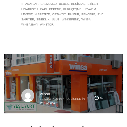
AKATLAR
BALMUMCU
BEBEK
BEŞIKTAŞ
ETILER
HISARÜSTÜ
KAPI
KEPENK
KURUÇEŞME
LEVAZIM
LEVENT
NISPETIYE
ORTAKÖY
PANJUR
PENCERE
PVC
SARIYER
SINEKLIK
ULUS
WINKEPENK
WINSA
WINSA BAYI
WINSTOR
winsa
0
18 ARALIK 2019
/
PUBLISHED IN
WINSA BAYI