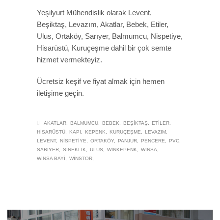
Yeşilyurt Mühendislik olarak Levent,
Beşiktaş, Levazım, Akatlar, Bebek, Etiler,
Ulus, Ortaköy, Sarıyer, Balmumcu, Nispetiye,
Hisarüstü, Kuruçeşme dahil bir çok semte
hizmet vermekteyiz.
Ücretsiz keşif ve fiyat almak için hemen
iletişime geçin.
AKATLAR
BALMUMCU
BEBEK
BEŞIKTAŞ
ETILER
HISARÜSTÜ
KAPI
KEPENK
KURUÇEŞME
LEVAZIM
LEVENT
NISPETIYE
ORTAKÖY
PANJUR
PENCERE
PVC
SARIYER
SINEKLIK
ULUS
WINKEPENK
WINSA
WINSA BAYI
WINSTOR