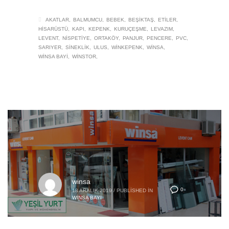
AKATLAR
BALMUMCU
BEBEK
BEŞIKTAŞ
ETILER
HISARÜSTÜ
KAPI
KEPENK
KURUÇEŞME
LEVAZIM
LEVENT
NISPETIYE
ORTAKÖY
PANJUR
PENCERE
PVC
SARIYER
SINEKLIK
ULUS
WINKEPENK
WINSA
WINSA BAYI
WINSTOR
winsa
0
18 ARALIK 2019
/
PUBLISHED IN
WINSA BAYI