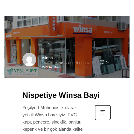
winsa
0
18 ARALIK 2019
/
PUBLISHED IN
WINSA BAYI
Nispetiye Winsa Bayi
Yeşilyurt Mühendislik olarak
yetkili Winsa bayisiyiz. PVC
kapı, pencere, sineklik, panjur,
kepenk ve bir çok alanda kaliteli