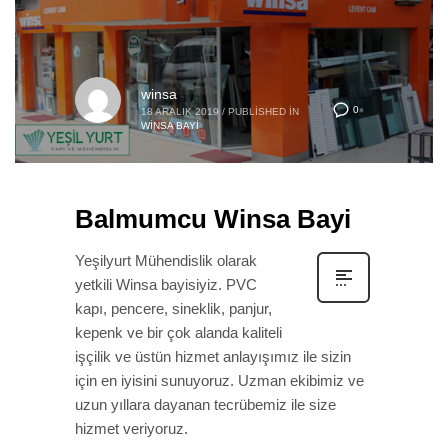
winsa
0
18 ARALIK 2019
/
PUBLISHED IN
WINSA BAYI
Balmumcu Winsa Bayi
Yeşilyurt Mühendislik olarak
yetkili Winsa bayisiyiz. PVC
kapı, pencere, sineklik, panjur,
kepenk ve bir çok alanda kaliteli
işçilik ve üstün hizmet anlayışımız ile sizin
için en iyisini sunuyoruz. Uzman ekibimiz ve
uzun yıllara dayanan tecrübemiz ile size
hizmet veriyoruz.