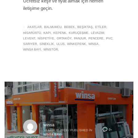
Ücretsiz keşif ve fiyat almak için hemen
iletişime geçin.
AKATLAR
BALMUMCU
BEBEK
BEŞIKTAŞ
ETILER
HISARÜSTÜ
KAPI
KEPENK
KURUÇEŞME
LEVAZIM
LEVENT
NISPETIYE
ORTAKÖY
PANJUR
PENCERE
PVC
SARIYER
SINEKLIK
ULUS
WINKEPENK
WINSA
WINSA BAYI
WINSTOR
winsa
0
18 ARALIK 2019
/
PUBLISHED IN
WINSA BAYI