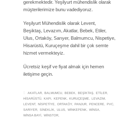
gerekmektedir. Yeşilyurt mühendislik olarak
müşterilerimize bunu vadediyoruz.
Yeşilyurt Mühendislik olarak Levent,
Beşiktaş, Levazım, Akatlar, Bebek, Etiler,
Ulus, Ortaköy, Sarıyer, Balmumcu, Nispetiye,
Hisarüstü, Kuruçeşme dahil bir çok semte
hizmet vermekteyiz.
Ücretsiz keşif ve fiyat almak için hemen
iletişime geçin.
AKATLAR
BALMUMCU
BEBEK
BEŞIKTAŞ
ETILER
HISARÜSTÜ
KAPI
KEPENK
KURUÇEŞME
LEVAZIM
LEVENT
NISPETIYE
ORTAKÖY
PANJUR
PENCERE
PVC
SARIYER
SINEKLIK
ULUS
WINKEPENK
WINSA
WINSA BAYI
WINSTOR