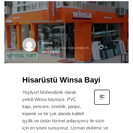
winsa
0
18 ARALIK 2019
/
PUBLISHED IN
WINSA BAYI
Hisarüstü Winsa Bayi
Yeşilyurt Mühendislik olarak
yetkili Winsa bayisiyiz. PVC
kapı, pencere, sineklik, panjur,
kepenk ve bir çok alanda kaliteli
işçilik ve üstün hizmet anlayışımız ile sizin
için en iyisini sunuyoruz. Uzman ekibimiz ve