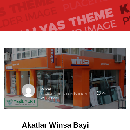
winsa
0
18 ARALIK 2019
/
PUBLISHED IN
WINSA BAYI
Akatlar Winsa Bayi