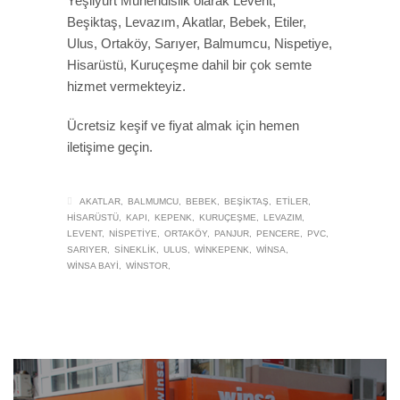
Yeşilyurt Mühendislik olarak Levent,
Beşiktaş, Levazım, Akatlar, Bebek, Etiler,
Ulus, Ortaköy, Sarıyer, Balmumcu, Nispetiye,
Hisarüstü, Kuruçeşme dahil bir çok semte
hizmet vermekteyiz.
Ücretsiz keşif ve fiyat almak için hemen
iletişime geçin.
AKATLAR
BALMUMCU
BEBEK
BEŞIKTAŞ
ETILER
HISARÜSTÜ
KAPI
KEPENK
KURUÇEŞME
LEVAZIM
LEVENT
NISPETIYE
ORTAKÖY
PANJUR
PENCERE
PVC
SARIYER
SINEKLIK
ULUS
WINKEPENK
WINSA
WINSA BAYI
WINSTOR