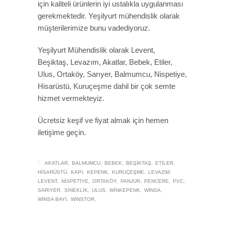
için kaliteli ürünlerin iyi ustalıkla uygulanması
gerekmektedir. Yeşilyurt mühendislik olarak
müşterilerimize bunu vadediyoruz.
Yeşilyurt Mühendislik olarak Levent,
Beşiktaş, Levazım, Akatlar, Bebek, Etiler,
Ulus, Ortaköy, Sarıyer, Balmumcu, Nispetiye,
Hisarüstü, Kuruçeşme dahil bir çok semte
hizmet vermekteyiz.
Ücretsiz keşif ve fiyat almak için hemen
iletişime geçin.
AKATLAR
BALMUMCU
BEBEK
BEŞIKTAŞ
ETILER
HISARÜSTÜ
KAPI
KEPENK
KURUÇEŞME
LEVAZIM
LEVENT
NISPETIYE
ORTAKÖY
PANJUR
PENCERE
PVC
SARIYER
SINEKLIK
ULUS
WINKEPENK
WINSA
WINSA BAYI
WINSTOR