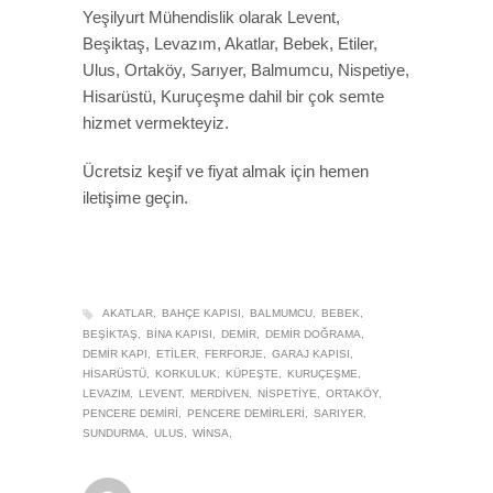
Yeşilyurt Mühendislik olarak Levent,
Beşiktaş, Levazım, Akatlar, Bebek, Etiler,
Ulus, Ortaköy, Sarıyer, Balmumcu, Nispetiye,
Hisarüstü, Kuruçeşme dahil bir çok semte
hizmet vermekteyiz.
Ücretsiz keşif ve fiyat almak için hemen
iletişime geçin.
AKATLAR
BAHÇE KAPISI
BALMUMCU
BEBEK
BEŞIKTAŞ
BINA KAPISI
DEMIR
DEMIR DOĞRAMA
DEMIR KAPI
ETILER
FERFORJE
GARAJ KAPISI
HISARÜSTÜ
KORKULUK
KÜPEŞTE
KURUÇEŞME
LEVAZIM
LEVENT
MERDIVEN
NISPETIYE
ORTAKÖY
PENCERE DEMIRI
PENCERE DEMIRLERI
SARIYER
SUNDURMA
ULUS
WINSA