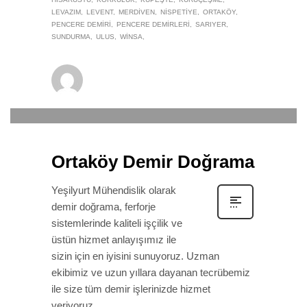
LEVAZIM
LEVENT
MERDIVEN
NISPETIYE
ORTAKÖY
PENCERE DEMIRI
PENCERE DEMIRLERI
SARIYER
SUNDURMA
ULUS
WINSA
winsa
0
22 EYLÜL 2019
/
PUBLISHED IN
DEMIR DOĞRAMA
Ortaköy Demir Doğrama
Yeşilyurt Mühendislik olarak
demir doğrama, ferforje
sistemlerinde kaliteli işçilik ve
üstün hizmet anlayışımız ile
sizin için en iyisini sunuyoruz. Uzman
ekibimiz ve uzun yıllara dayanan tecrübemiz
ile size tüm demir işlerinizde hizmet
veriyoruz.