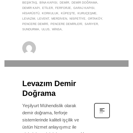
BEŞIKTAŞ
BINA KAPISI
DEMIR
DEMIR DOĞRAMA
DEMIR KAPI
ETILER
FERFORJE
GARAJ KAPISI
HISARÜSTÜ
KORKULUK
KÜPEŞTE
KURUÇEŞME
LEVAZIM
LEVENT
MERDIVEN
NISPETIYE
ORTAKÖY
PENCERE DEMIRI
PENCERE DEMIRLERI
SARIYER
SUNDURMA
ULUS
WINSA
winsa
0
22 EYLÜL 2019
/
PUBLISHED IN
DEMIR DOĞRAMA
Levazım Demir
Doğrama
Yeşilyurt Mühendislik olarak
demir doğrama, ferforje
sistemlerinde kaliteli işçilik ve
üstün hizmet anlayışımız ile