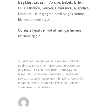
Beşiktaş, Levazım, Akatlar, Bebek, Etiler,
Ulus, Ortaköy, Sarıyer, Balmumcu, Nispetiye,
Hisarüstü, Kuruçeşme dahil bir çok semte
hizmet vermekteyiz.
Ücretsiz keşif ve fiyat almak için hemen
iletişime geçin.
AKATLAR
BAHÇE KAPISI
BALMUMCU
BEBEK
BEŞIKTAŞ
BINA KAPISI
DEMIR
DEMIR DOĞRAMA
DEMIR KAPI
ETILER
FERFORJE
GARAJ KAPISI
HISARÜSTÜ
KORKULUK
KÜPEŞTE
KURUÇEŞME
LEVAZIM
LEVENT
MERDIVEN
NISPETIYE
ORTAKÖY
PENCERE DEMIRI
PENCERE DEMIRLERI
SARIYER
SUNDURMA
ULUS
WINSA
winsa
0
22 EYLÜL 2019
/
PUBLISHED IN