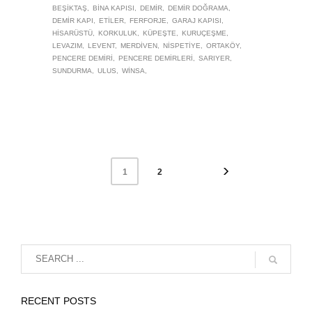
BEŞIKTAŞ
BINA KAPISI
DEMIR
DEMIR DOĞRAMA
DEMIR KAPI
ETILER
FERFORJE
GARAJ KAPISI
HISARÜSTÜ
KORKULUK
KÜPEŞTE
KURUÇEŞME
LEVAZIM
LEVENT
MERDIVEN
NISPETIYE
ORTAKÖY
PENCERE DEMIRI
PENCERE DEMIRLERI
SARIYER
SUNDURMA
ULUS
WINSA
2
1
RECENT POSTS