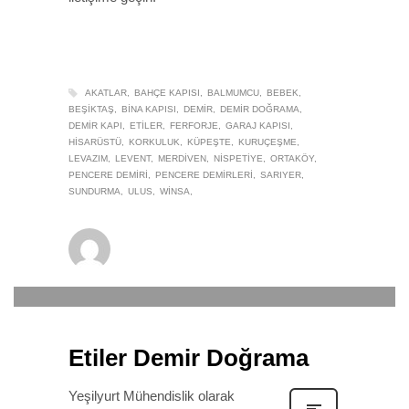
AKATLAR
BAHÇE KAPISI
BALMUMCU
BEBEK
BEŞIKTAŞ
BINA KAPISI
DEMIR
DEMIR DOĞRAMA
DEMIR KAPI
ETILER
FERFORJE
GARAJ KAPISI
HISARÜSTÜ
KORKULUK
KÜPEŞTE
KURUÇEŞME
LEVAZIM
LEVENT
MERDIVEN
NISPETIYE
ORTAKÖY
PENCERE DEMIRI
PENCERE DEMIRLERI
SARIYER
SUNDURMA
ULUS
WINSA
winsa
0
22 EYLÜL 2019
/
PUBLISHED IN
DEMIR DOĞRAMA
Etiler Demir Doğrama
Yeşilyurt Mühendislik olarak