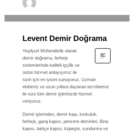
winsa
0
22 EYLÜL 2019
/
PUBLISHED IN
DEMIR DOĞRAMA
Levent Demir Doğrama
Yeşilyurt Mühendislik olarak
demir doğrama, ferforje
sistemlerinde kaliteli işçilik ve
üstün hizmet anlayışımız ile
sizin için en iyisini sunuyoruz. Uzman
ekibimiz ve uzun yıllara dayanan tecrübemiz
ile size tüm demir işlerinizde hizmet
veriyoruz.
Demir işlerinden, demir kapı, korkuluk,
ferforje, garaj kapısı, pencere demirleri, Bina
kapısı, bahçe kapısı, küpeşte, sundurma ve