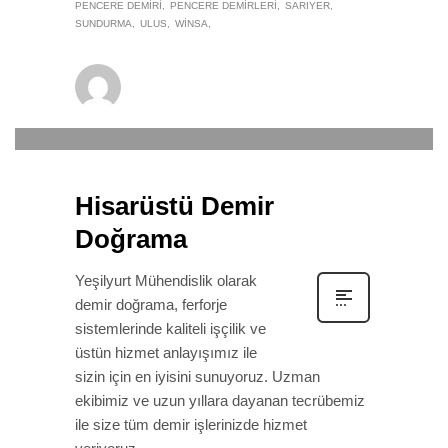
PENCERE DEMIRI
PENCERE DEMIRLERI
SARIYER
SUNDURMA
ULUS
WINSA
winsa
0
22 EYLÜL 2019
/
PUBLISHED IN
DEMIR DOĞRAMA
Hisarüstü Demir
Doğrama
Yeşilyurt Mühendislik olarak
demir doğrama, ferforje
sistemlerinde kaliteli işçilik ve
üstün hizmet anlayışımız ile
sizin için en iyisini sunuyoruz. Uzman
ekibimiz ve uzun yıllara dayanan tecrübemiz
ile size tüm demir işlerinizde hizmet