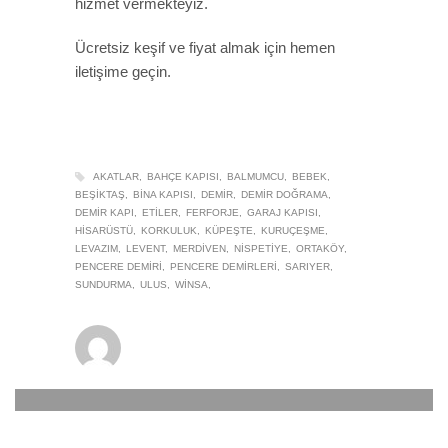
hizmet vermekteyiz.
Ücretsiz keşif ve fiyat almak için hemen
iletişime geçin.
AKATLAR
BAHÇE KAPISI
BALMUMCU
BEBEK
BEŞIKTAŞ
BINA KAPISI
DEMIR
DEMIR DOĞRAMA
DEMIR KAPI
ETILER
FERFORJE
GARAJ KAPISI
HISARÜSTÜ
KORKULUK
KÜPEŞTE
KURUÇEŞME
LEVAZIM
LEVENT
MERDIVEN
NISPETIYE
ORTAKÖY
PENCERE DEMIRI
PENCERE DEMIRLERI
SARIYER
SUNDURMA
ULUS
WINSA
winsa
0
22 EYLÜL 2019
/
PUBLISHED IN
DEMIR DOĞRAMA