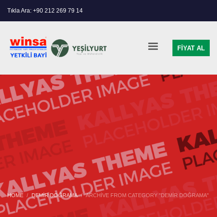
Tıkla Ara: +90 212 269 79 14
FİYAT AL
HOME
DEMIR DOĞRAMA
ARCHIVE FROM CATEGORY "DEMIR DOĞRAMA"