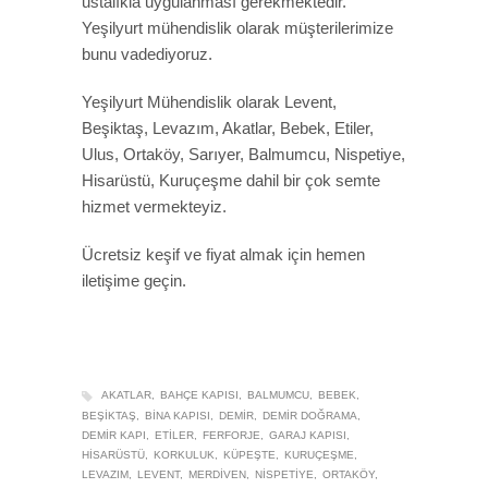
ustalıkla uygulanması gerekmektedir.
Yeşilyurt mühendislik olarak müşterilerimize
bunu vadediyoruz.
Yeşilyurt Mühendislik olarak Levent,
Beşiktaş, Levazım, Akatlar, Bebek, Etiler,
Ulus, Ortaköy, Sarıyer, Balmumcu, Nispetiye,
Hisarüstü, Kuruçeşme dahil bir çok semte
hizmet vermekteyiz.
Ücretsiz keşif ve fiyat almak için hemen
iletişime geçin.
AKATLAR
BAHÇE KAPISI
BALMUMCU
BEBEK
BEŞIKTAŞ
BINA KAPISI
DEMIR
DEMIR DOĞRAMA
DEMIR KAPI
ETILER
FERFORJE
GARAJ KAPISI
HISARÜSTÜ
KORKULUK
KÜPEŞTE
KURUÇEŞME
LEVAZIM
LEVENT
MERDIVEN
NISPETIYE
ORTAKÖY