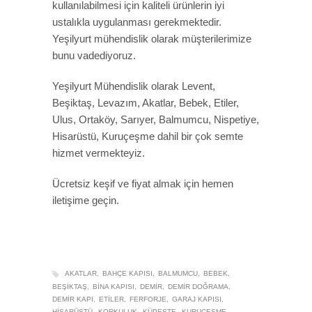
kullanılabilmesi için kaliteli ürünlerin iyi
ustalıkla uygulanması gerekmektedir.
Yeşilyurt mühendislik olarak müşterilerimize
bunu vadediyoruz.
Yeşilyurt Mühendislik olarak Levent,
Beşiktaş, Levazım, Akatlar, Bebek, Etiler,
Ulus, Ortaköy, Sarıyer, Balmumcu, Nispetiye,
Hisarüstü, Kuruçeşme dahil bir çok semte
hizmet vermekteyiz.
Ücretsiz keşif ve fiyat almak için hemen
iletişime geçin.
AKATLAR
BAHÇE KAPISI
BALMUMCU
BEBEK
BEŞIKTAŞ
BINA KAPISI
DEMIR
DEMIR DOĞRAMA
DEMIR KAPI
ETILER
FERFORJE
GARAJ KAPISI
HISARÜSTÜ
KORKULUK
KÜPEŞTE
KURUÇEŞME