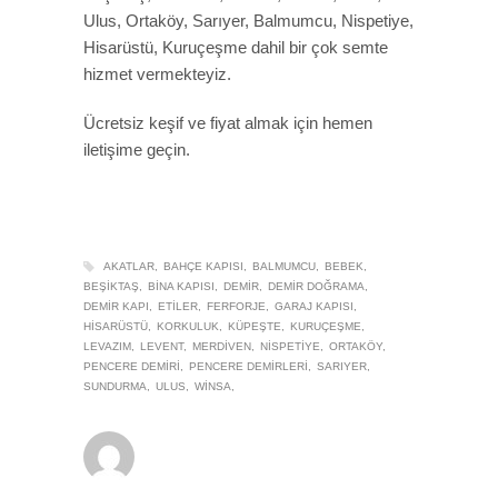
Ulus, Ortaköy, Sarıyer, Balmumcu, Nispetiye,
Hisarüstü, Kuruçeşme dahil bir çok semte
hizmet vermekteyiz.
Ücretsiz keşif ve fiyat almak için hemen
iletişime geçin.
AKATLAR
BAHÇE KAPISI
BALMUMCU
BEBEK
BEŞIKTAŞ
BINA KAPISI
DEMIR
DEMIR DOĞRAMA
DEMIR KAPI
ETILER
FERFORJE
GARAJ KAPISI
HISARÜSTÜ
KORKULUK
KÜPEŞTE
KURUÇEŞME
LEVAZIM
LEVENT
MERDIVEN
NISPETIYE
ORTAKÖY
PENCERE DEMIRI
PENCERE DEMIRLERI
SARIYER
SUNDURMA
ULUS
WINSA
winsa
0
22 EYLÜL 2019
/
PUBLISHED IN
DEMIR DOĞRAMA