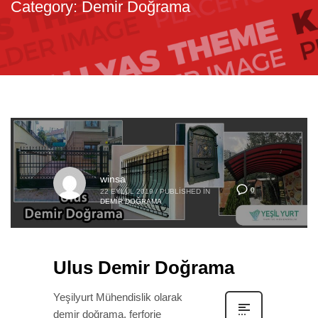
Category: Demir Doğrama
winsa
0
22 EYLÜL 2019
/
PUBLISHED IN
DEMIR DOĞRAMA
Ulus Demir Doğrama
Yeşilyurt Mühendislik olarak
demir doğrama, ferforje