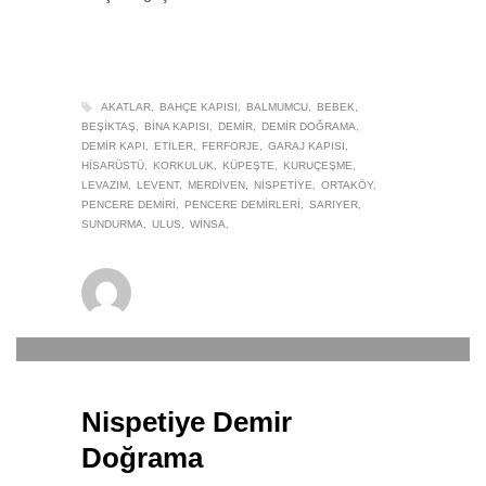
AKATLAR
BAHÇE KAPISI
BALMUMCU
BEBEK
BEŞIKTAŞ
BINA KAPISI
DEMIR
DEMIR DOĞRAMA
DEMIR KAPI
ETILER
FERFORJE
GARAJ KAPISI
HISARÜSTÜ
KORKULUK
KÜPEŞTE
KURUÇEŞME
LEVAZIM
LEVENT
MERDIVEN
NISPETIYE
ORTAKÖY
PENCERE DEMIRI
PENCERE DEMIRLERI
SARIYER
SUNDURMA
ULUS
WINSA
winsa
0
22 EYLÜL 2019
/
PUBLISHED IN
DEMIR DOĞRAMA
Nispetiye Demir
Doğrama